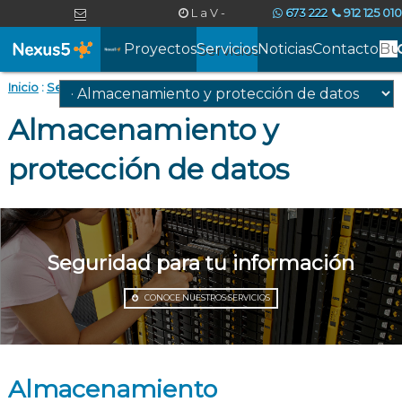
Soluciones
L
a V
-
673 222
912 125 010
informáticas
info@nexus5.com
9:00 a 19:00
068
/ 607 533 577
profesionales
Proyectos
Servicios
Noticias
Contacto
para
empresas,
Inicio
:
Servicios
:
Almacenamiento y protección de datos
desde
Almacenamiento y
Madrid
protección de datos
Seguridad para tu información
CONOCE NUESTROS SERVICIOS
Almacenamiento