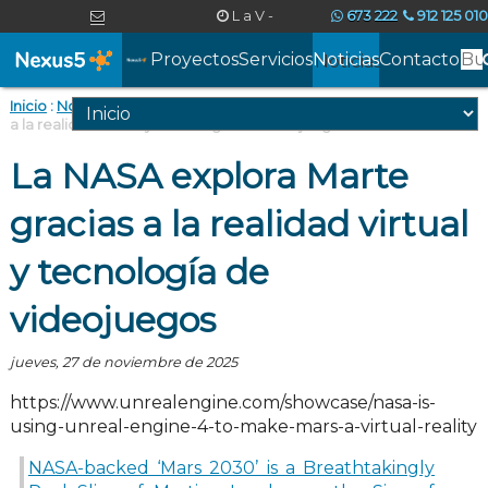
Soluciones
L
a V
-
673 222
912 125 010
informáticas
info@nexus5.com
9:00 a 19:00
068
/ 607 533 577
profesionales
Proyectos
Servicios
Noticias
Contacto
para
empresas,
Inicio
:
Noticias
:
2025
:
noviembre
:
La NASA explora Marte gracias
a la realidad virtual y tecnología de videojuegos
desde
Madrid
La NASA explora Marte
gracias a la realidad virtual
y tecnología de
videojuegos
.
jueves, 27 de noviembre de 2025
https://www.unrealengine.com/showcase/nasa-is-
using-unreal-engine-4-to-make-mars-a-virtual-reality
NASA-backed ‘Mars 2030’ is a Breathtakingly